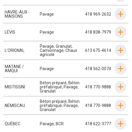
HAVRE-AUX-
Pavage
418 969-2632
MAISONS
LÉVIS
Pavage
418 838-7979
Pavage
,
Granulat
,
L’ORIGNAL
Camionnage
,
Chaux
613 675-4614
agricole
MATANE /
Pavage
418 562-0074
AMQUI
Béton préparé
,
Béton
MISTISSINI
préfabriqué
,
Pavage
,
418 770-9888
Granulat
Béton préparé
,
Béton
NEMISCAU
préfabriqué
,
Pavage
,
418 770-9888
Granulat
QUÉBEC
Pavage
,
BCR
418 622-3777