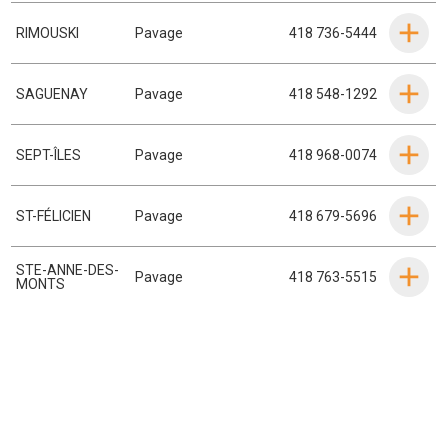
RIMOUSKI
Pavage
418 736-5444
SAGUENAY
Pavage
418 548-1292
SEPT-ÎLES
Pavage
418 968-0074
ST-FÉLICIEN
Pavage
418 679-5696
STE-ANNE-DES-
Pavage
418 763-5515
MONTS