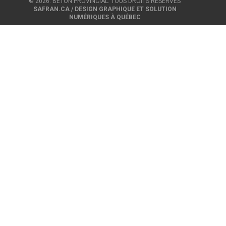
© 2026. BÉTON PROVINCIAL. TOUS DROITS RÉSERVÉS
SAFRAN.CA / DESIGN GRAPHIQUE ET SOLUTION
NUMÉRIQUES À QUÉBEC