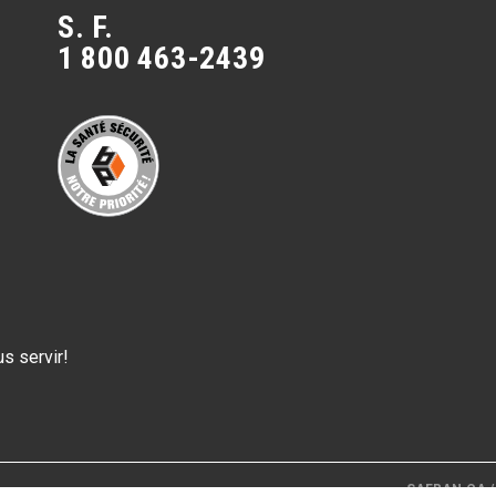
S. F.
1 800 463-2439
s servir!
SAFRAN.CA /