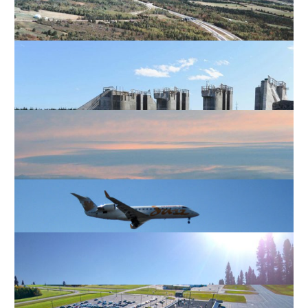
AUTOROUTE WOODSTOCK-GRAND
FALLS
AUTOROUTE FRÉDÉRICTON-MONCTON
CENTRALE HYDRO-ÉLECTRIQUE LA
ROMAINE