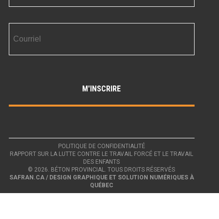
POLITIQUE DE CONFIDENTIALITÉ
RAPPORT SUR LA LUTTE CONTRE LE TRAVAIL FORCÉ ET LE TRAVAIL
DES ENFANTS
© 2026. BÉTON PROVINCIAL. TOUS DROITS RÉSERVÉS
SAFRAN.CA / DESIGN GRAPHIQUE ET SOLUTION NUMÉRIQUES À
QUÉBEC