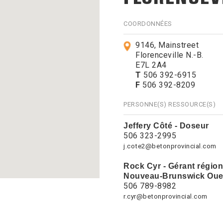
COORDONNÉES
9146, Mainstreet
Florenceville N.-B.
E7L 2A4
T
506 392-6915
F
506 392-8209
PERSONNE(S) RESSOURCE(S)
Jeffery Côté - Doseur
506 323-2995
j.cote2@betonprovincial.com
Rock Cyr - Gérant région
Nouveau-Brunswick Oue
506 789-8982
r.cyr@betonprovincial.com