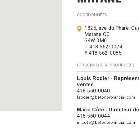
COORDONNÉES
1825, ave du Phare, Ou
Matane QC
G4W 3M6
T
418 562-0074
F
418 562-0085
PERSONNE(S) RESSOURCE(S)
Louis Rodier - Représen
ventes
418 560-0040
l.rodier@betonprovincial.com
Mario Côté - Directeur d
418 560-0044
m.cote@betonprovincial.com