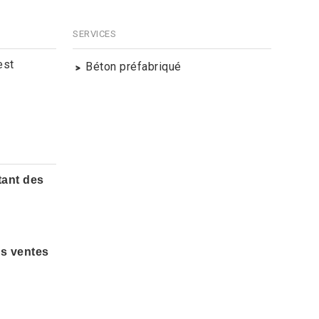
SERVICES
est
Béton préfabriqué
tant des
es ventes