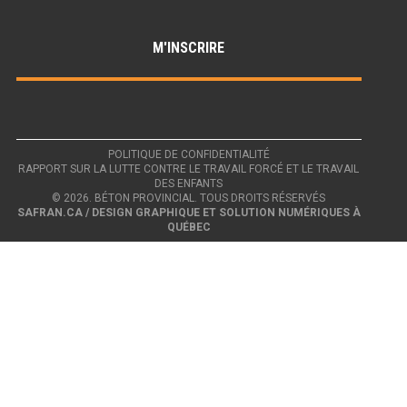
POLITIQUE DE CONFIDENTIALITÉ
RAPPORT SUR LA LUTTE CONTRE LE TRAVAIL FORCÉ ET LE TRAVAIL
DES ENFANTS
© 2026. BÉTON PROVINCIAL. TOUS DROITS RÉSERVÉS
SAFRAN.CA / DESIGN GRAPHIQUE ET SOLUTION NUMÉRIQUES À
QUÉBEC