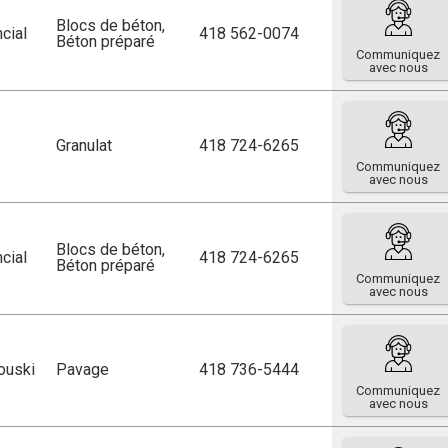
Blocs de béton
,
cial
418 562-0074
Béton préparé
Communiquez
avec nous
Granulat
418 724-6265
Communiquez
avec nous
Blocs de béton
,
cial
418 724-6265
Béton préparé
Communiquez
avec nous
ouski
Pavage
418 736-5444
Communiquez
avec nous