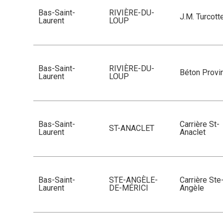
Bas-Saint-
RIVIÈRE-DU-
J.M. Turcott
Laurent
LOUP
Bas-Saint-
RIVIÈRE-DU-
Béton Provin
Laurent
LOUP
Bas-Saint-
Carrière St-
ST-ANACLET
Laurent
Anaclet
Bas-Saint-
STE-ANGÈLE-
Carrière Ste
Laurent
DE-MÉRICI
Angèle