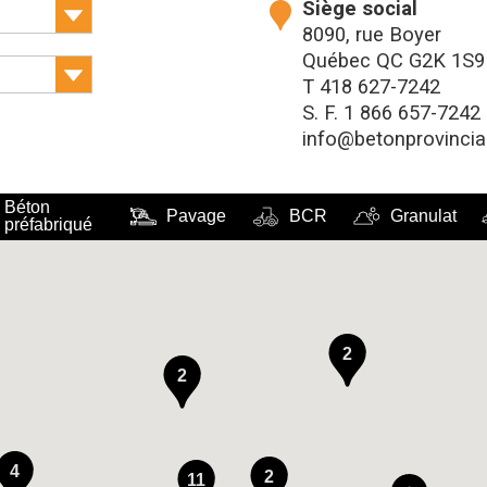
Siège social
8090, rue Boyer
Québec QC G2K 1S9
T
418 627-7242
S. F.
1 866 657-7242
info@betonprovincia
Béton
Pavage
BCR
Granulat
préfabriqué
2
2
4
2
11