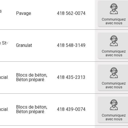
s
Pavage
418 562-0074
Communiquez
avec nous
e St-
Granulat
418 548-3149
Communiquez
avec nous
Blocs de béton
,
cial
418 435-2313
Béton préparé
Communiquez
avec nous
Blocs de béton
,
cial
418 439-0074
Béton préparé
Communiquez
avec nous