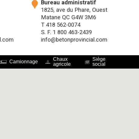
Bureau administratif
1825, ave du Phare, Ouest
Matane QC G4W 3M6
T
418 562-0074
S. F.
1 800 463-2439
l.com
info@betonprovincial.com
Chaux
Siège
Camionnage
agricole
social