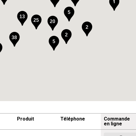
5
13
25
20
2
2
38
5
Produit
Téléphone
Commande
en ligne