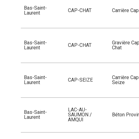
Bas-Saint-
CAP-CHAT
Carrière Ca
Laurent
Bas-Saint-
Gravière Ca
CAP-CHAT
Laurent
Chat
Bas-Saint-
Carrière Cap
CAP-SEIZE
Laurent
Seize
LAC-AU-
Bas-Saint-
SAUMON /
Béton Provin
Laurent
AMQUI