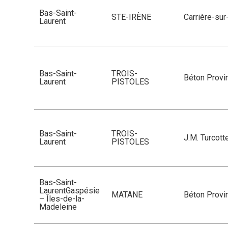
Bas-Saint-
STE-IRÈNE
Carrière-su
Laurent
Bas-Saint-
TROIS-
Béton Provin
Laurent
PISTOLES
Bas-Saint-
TROIS-
J.M. Turcott
Laurent
PISTOLES
Bas-Saint-
LaurentGaspésie
MATANE
Béton Provin
– Îles-de-la-
Madeleine