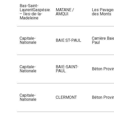
Bas-Saint-
LaurentGaspésie
MATANE /
Les Pavage
– Îles-de-la-
AMQUI
des Monts
Madeleine
Capitale-
Carrière Bai
BAIE ST-PAUL
Nationale
Paul
Capitale-
BAIE-SAINT-
Béton Provin
Nationale
PAUL
Capitale-
CLERMONT
Béton Provin
Nationale