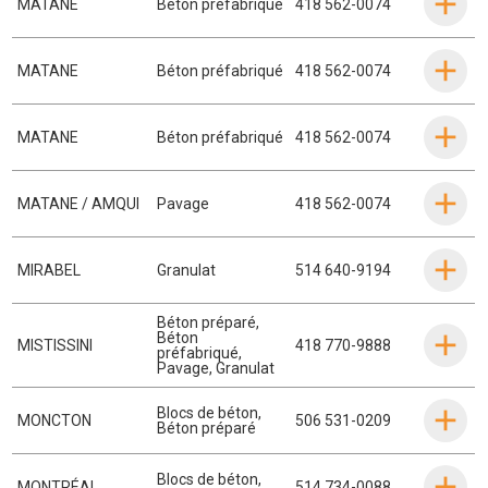
MATANE
Béton préfabriqué
418 562-0074
MATANE
Béton préfabriqué
418 562-0074
MATANE
Béton préfabriqué
418 562-0074
MATANE / AMQUI
Pavage
418 562-0074
MIRABEL
Granulat
514 640-9194
Béton préparé
,
Béton
MISTISSINI
418 770-9888
préfabriqué
,
Pavage
,
Granulat
Blocs de béton
,
MONCTON
506 531-0209
Béton préparé
Blocs de béton
,
MONTRÉAL
514 734-0088