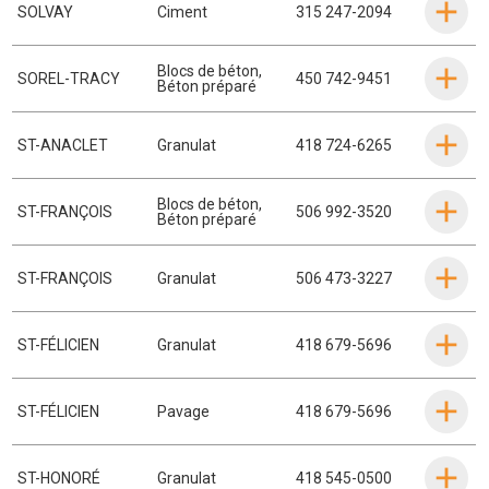
SOLVAY
Ciment
315 247-2094
Blocs de béton
,
SOREL-TRACY
450 742-9451
Béton préparé
ST-ANACLET
Granulat
418 724-6265
Blocs de béton
,
ST-FRANÇOIS
506 992-3520
Béton préparé
ST-FRANÇOIS
Granulat
506 473-3227
ST-FÉLICIEN
Granulat
418 679-5696
ST-FÉLICIEN
Pavage
418 679-5696
ST-HONORÉ
Granulat
418 545-0500