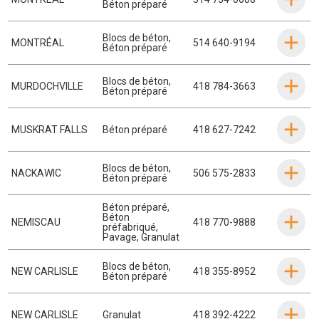
Béton préparé
Blocs de béton
,
MONTRÉAL
514 640-9194
Béton préparé
Blocs de béton
,
MURDOCHVILLE
418 784-3663
Béton préparé
MUSKRAT FALLS
Béton préparé
418 627-7242
Blocs de béton
,
NACKAWIC
506 575-2833
Béton préparé
Béton préparé
,
Béton
NEMISCAU
418 770-9888
préfabriqué
,
Pavage
,
Granulat
Blocs de béton
,
NEW CARLISLE
418 355-8952
Béton préparé
NEW CARLISLE
Granulat
418 392-4222