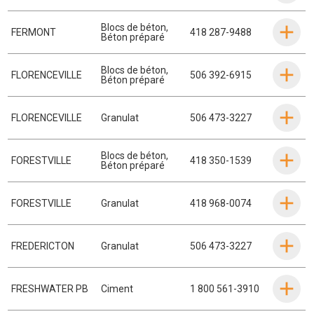
Blocs de béton
,
FERMONT
418 287-9488
Béton préparé
Blocs de béton
,
FLORENCEVILLE
506 392-6915
Béton préparé
FLORENCEVILLE
Granulat
506 473-3227
Blocs de béton
,
FORESTVILLE
418 350-1539
Béton préparé
FORESTVILLE
Granulat
418 968-0074
FREDERICTON
Granulat
506 473-3227
FRESHWATER PB
Ciment
1 800 561-3910