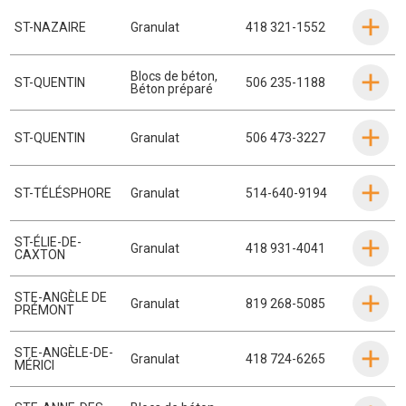
ST-NAZAIRE
Granulat
418 321-1552
Blocs de béton
,
ST-QUENTIN
506 235-1188
Béton préparé
ST-QUENTIN
Granulat
506 473-3227
ST-TÉLÉSPHORE
Granulat
514-640-9194
ST-ÉLIE-DE-
Granulat
418 931-4041
CAXTON
STE-ANGÈLE DE
Granulat
819 268-5085
PRÉMONT
STE-ANGÈLE-DE-
Granulat
418 724-6265
MÉRICI