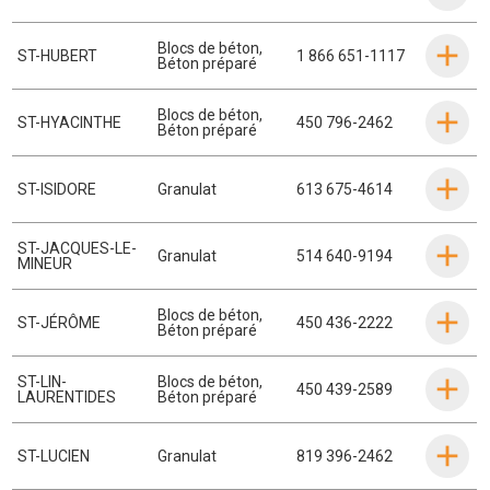
Blocs de béton
,
ST-HUBERT
1 866 651-1117
Béton préparé
Blocs de béton
,
ST-HYACINTHE
450 796-2462
Béton préparé
ST-ISIDORE
Granulat
613 675-4614
ST-JACQUES-LE-
Granulat
514 640-9194
MINEUR
Blocs de béton
,
ST-JÉRÔME
450 436-2222
Béton préparé
ST-LIN-
Blocs de béton
,
450 439-2589
LAURENTIDES
Béton préparé
ST-LUCIEN
Granulat
819 396-2462