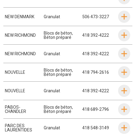
NEW DENMARK
Granulat
506 473-3227
Blocs de béton
,
NEW RICHMOND
418 392-4222
Béton préparé
NEW RICHMOND
Granulat
418 392-4222
Blocs de béton
,
NOUVELLE
418 794-2616
Béton préparé
NOUVELLE
Granulat
418 392-4222
PABOS-
Blocs de béton
,
418 689-2796
CHANDLER
Béton préparé
PARC DES
Granulat
418 548-3149
LAURENTIDES