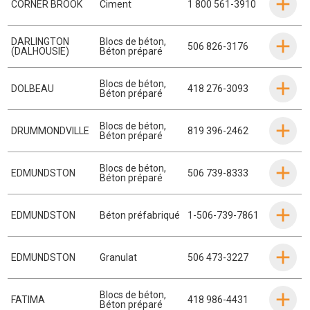
CORNER BROOK
Ciment
1 800 561-3910
DARLINGTON
Blocs de béton
,
506 826-3176
(DALHOUSIE)
Béton préparé
Blocs de béton
,
DOLBEAU
418 276-3093
Béton préparé
Blocs de béton
,
DRUMMONDVILLE
819 396-2462
Béton préparé
Blocs de béton
,
EDMUNDSTON
506 739-8333
Béton préparé
EDMUNDSTON
Béton préfabriqué
1-506-739-7861
EDMUNDSTON
Granulat
506 473-3227
Blocs de béton
,
FATIMA
418 986-4431
Béton préparé