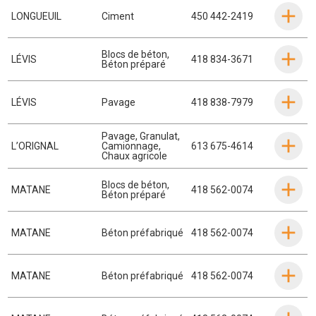
LONGUEUIL
Ciment
450 442-2419
Blocs de béton
,
LÉVIS
418 834-3671
Béton préparé
LÉVIS
Pavage
418 838-7979
Pavage
,
Granulat
,
L’ORIGNAL
Camionnage
,
613 675-4614
Chaux agricole
Blocs de béton
,
MATANE
418 562-0074
Béton préparé
MATANE
Béton préfabriqué
418 562-0074
MATANE
Béton préfabriqué
418 562-0074