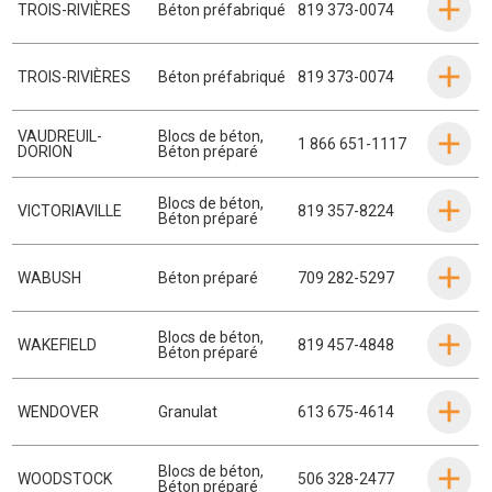
TROIS-RIVIÈRES
Béton préfabriqué
819 373-0074
TROIS-RIVIÈRES
Béton préfabriqué
819 373-0074
VAUDREUIL-
Blocs de béton
,
1 866 651-1117
DORION
Béton préparé
Blocs de béton
,
VICTORIAVILLE
819 357-8224
Béton préparé
WABUSH
Béton préparé
709 282-5297
Blocs de béton
,
WAKEFIELD
819 457-4848
Béton préparé
WENDOVER
Granulat
613 675-4614
Blocs de béton
,
WOODSTOCK
506 328-2477
Béton préparé