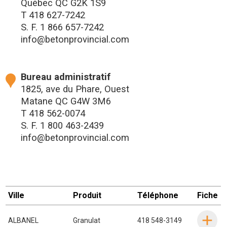
Québec QC G2K 1S9
T
418 627-7242
S. F.
1 866 657-7242
info@betonprovincial.com
Bureau administratif
1825, ave du Phare, Ouest
Matane QC G4W 3M6
T
418 562-0074
S. F.
1 800 463-2439
info@betonprovincial.com
Ville
Produit
Téléphone
Fiche
ALBANEL
Granulat
418 548-3149