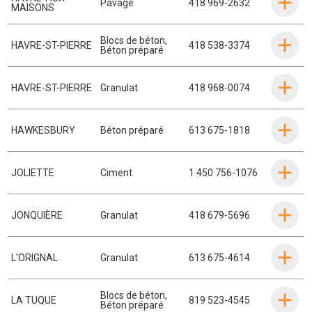
Pavage
418 969-2632
MAISONS
Blocs de béton
,
HAVRE-ST-PIERRE
418 538-3374
Béton préparé
HAVRE-ST-PIERRE
Granulat
418 968-0074
HAWKESBURY
Béton préparé
613 675-1818
JOLIETTE
Ciment
1 450 756-1076
JONQUIÈRE
Granulat
418 679-5696
L'ORIGNAL
Granulat
613 675-4614
Blocs de béton
,
LA TUQUE
819 523-4545
Béton préparé