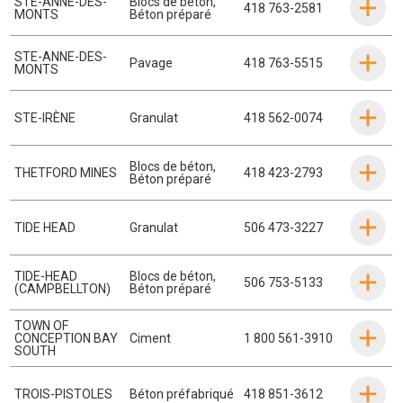
STE-ANNE-DES-
Blocs de béton
,
418 763-2581
MONTS
Béton préparé
STE-ANNE-DES-
Pavage
418 763-5515
MONTS
STE-IRÈNE
Granulat
418 562-0074
Blocs de béton
,
THETFORD MINES
418 423-2793
Béton préparé
TIDE HEAD
Granulat
506 473-3227
TIDE-HEAD
Blocs de béton
,
506 753-5133
(CAMPBELLTON)
Béton préparé
TOWN OF
CONCEPTION BAY
Ciment
1 800 561-3910
SOUTH
TROIS-PISTOLES
Béton préfabriqué
418 851-3612