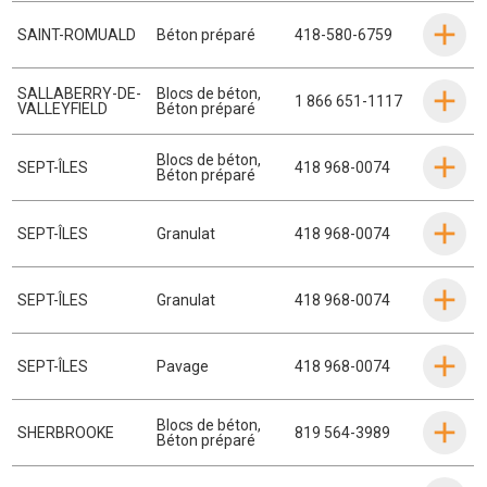
SAINT-ROMUALD
Béton préparé
418-580-6759
SALLABERRY-DE-
Blocs de béton
,
1 866 651-1117
VALLEYFIELD
Béton préparé
Blocs de béton
,
SEPT-ÎLES
418 968-0074
Béton préparé
SEPT-ÎLES
Granulat
418 968-0074
SEPT-ÎLES
Granulat
418 968-0074
SEPT-ÎLES
Pavage
418 968-0074
Blocs de béton
,
SHERBROOKE
819 564-3989
Béton préparé