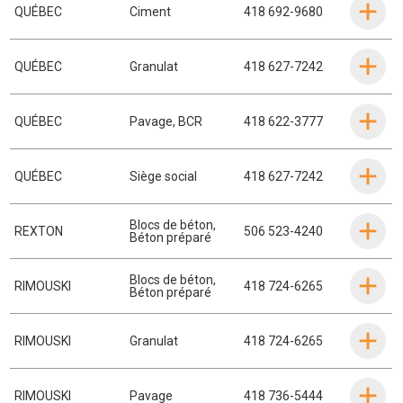
QUÉBEC
Ciment
418 692-9680
QUÉBEC
Granulat
418 627-7242
QUÉBEC
Pavage
,
BCR
418 622-3777
QUÉBEC
Siège social
418 627-7242
Blocs de béton
,
REXTON
506 523-4240
Béton préparé
Blocs de béton
,
RIMOUSKI
418 724-6265
Béton préparé
RIMOUSKI
Granulat
418 724-6265
RIMOUSKI
Pavage
418 736-5444