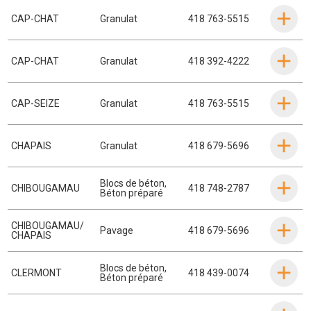
CAP-CHAT
Granulat
418 763-5515
CAP-CHAT
Granulat
418 392-4222
CAP-SEIZE
Granulat
418 763-5515
CHAPAIS
Granulat
418 679-5696
Blocs de béton
,
CHIBOUGAMAU
418 748-2787
Béton préparé
CHIBOUGAMAU/
Pavage
418 679-5696
CHAPAIS
Blocs de béton
,
CLERMONT
418 439-0074
Béton préparé