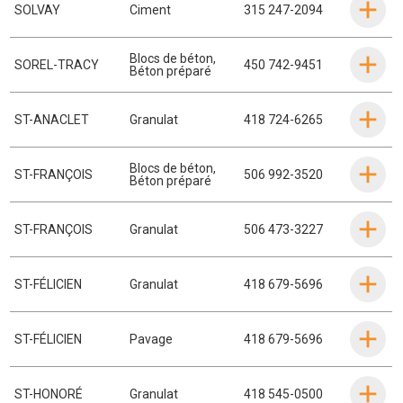
SOLVAY
Ciment
315 247-2094
Blocs de béton
,
SOREL-TRACY
450 742-9451
Béton préparé
ST-ANACLET
Granulat
418 724-6265
Blocs de béton
,
ST-FRANÇOIS
506 992-3520
Béton préparé
ST-FRANÇOIS
Granulat
506 473-3227
ST-FÉLICIEN
Granulat
418 679-5696
ST-FÉLICIEN
Pavage
418 679-5696
ST-HONORÉ
Granulat
418 545-0500