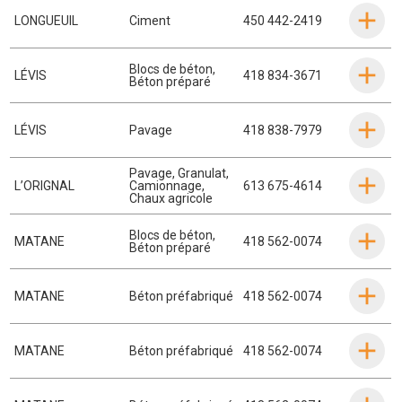
LONGUEUIL
Ciment
450 442-2419
Blocs de béton
,
LÉVIS
418 834-3671
Béton préparé
LÉVIS
Pavage
418 838-7979
Pavage
,
Granulat
,
L’ORIGNAL
Camionnage
,
613 675-4614
Chaux agricole
Blocs de béton
,
MATANE
418 562-0074
Béton préparé
MATANE
Béton préfabriqué
418 562-0074
MATANE
Béton préfabriqué
418 562-0074