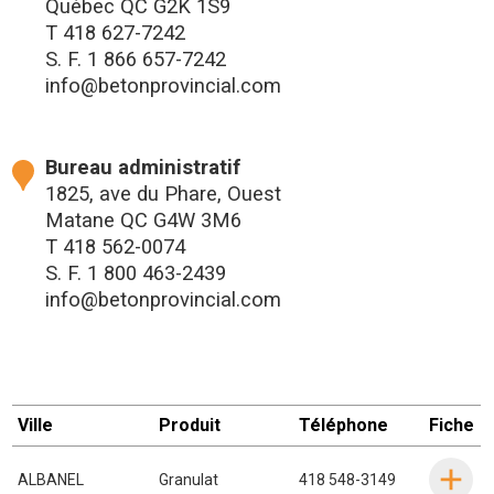
Québec QC G2K 1S9
T
418 627-7242
S. F.
1 866 657-7242
info@betonprovincial.com
Bureau administratif
1825, ave du Phare, Ouest
Matane QC G4W 3M6
T
418 562-0074
S. F.
1 800 463-2439
info@betonprovincial.com
Ville
Produit
Téléphone
Fiche
ALBANEL
Granulat
418 548-3149