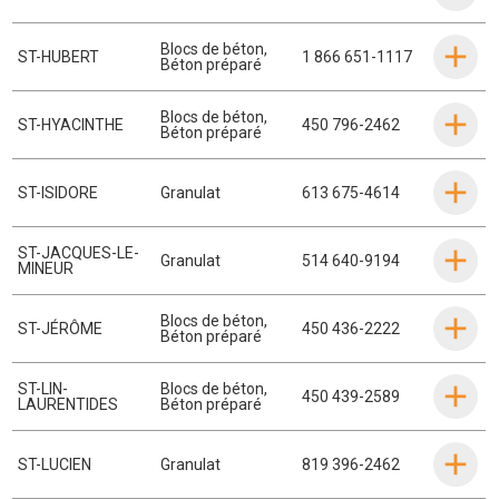
Blocs de béton
,
ST-HUBERT
1 866 651-1117
Béton préparé
Blocs de béton
,
ST-HYACINTHE
450 796-2462
Béton préparé
ST-ISIDORE
Granulat
613 675-4614
ST-JACQUES-LE-
Granulat
514 640-9194
MINEUR
Blocs de béton
,
ST-JÉRÔME
450 436-2222
Béton préparé
ST-LIN-
Blocs de béton
,
450 439-2589
LAURENTIDES
Béton préparé
ST-LUCIEN
Granulat
819 396-2462