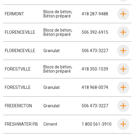
Blocs de béton
,
FERMONT
418 287-9488
Béton préparé
Blocs de béton
,
FLORENCEVILLE
506 392-6915
Béton préparé
FLORENCEVILLE
Granulat
506 473-3227
Blocs de béton
,
FORESTVILLE
418 350-1539
Béton préparé
FORESTVILLE
Granulat
418 968-0074
FREDERICTON
Granulat
506 473-3227
FRESHWATER PB
Ciment
1 800 561-3910