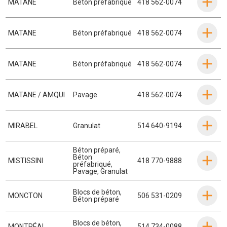
MATANE
Béton préfabriqué
418 562-0074
MATANE
Béton préfabriqué
418 562-0074
MATANE
Béton préfabriqué
418 562-0074
MATANE / AMQUI
Pavage
418 562-0074
MIRABEL
Granulat
514 640-9194
Béton préparé
,
Béton
MISTISSINI
418 770-9888
préfabriqué
,
Pavage
,
Granulat
Blocs de béton
,
MONCTON
506 531-0209
Béton préparé
Blocs de béton
,
MONTRÉAL
514 734-0088