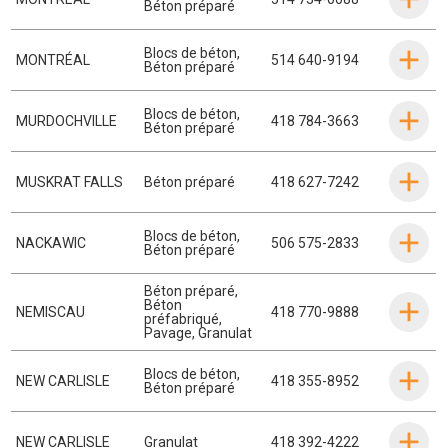
Béton préparé
Blocs de béton
,
MONTRÉAL
514 640-9194
Béton préparé
Blocs de béton
,
MURDOCHVILLE
418 784-3663
Béton préparé
MUSKRAT FALLS
Béton préparé
418 627-7242
Blocs de béton
,
NACKAWIC
506 575-2833
Béton préparé
Béton préparé
,
Béton
NEMISCAU
418 770-9888
préfabriqué
,
Pavage
,
Granulat
Blocs de béton
,
NEW CARLISLE
418 355-8952
Béton préparé
NEW CARLISLE
Granulat
418 392-4222