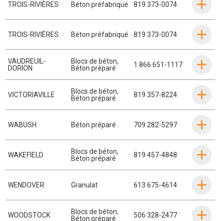
TROIS-RIVIÈRES
Béton préfabriqué
819 373-0074
TROIS-RIVIÈRES
Béton préfabriqué
819 373-0074
VAUDREUIL-
Blocs de béton
,
1 866 651-1117
DORION
Béton préparé
Blocs de béton
,
VICTORIAVILLE
819 357-8224
Béton préparé
WABUSH
Béton préparé
709 282-5297
Blocs de béton
,
WAKEFIELD
819 457-4848
Béton préparé
WENDOVER
Granulat
613 675-4614
Blocs de béton
,
WOODSTOCK
506 328-2477
Béton préparé