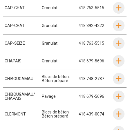
CAP-CHAT
Granulat
418 763-5515
CAP-CHAT
Granulat
418 392-4222
CAP-SEIZE
Granulat
418 763-5515
CHAPAIS
Granulat
418 679-5696
Blocs de béton
,
CHIBOUGAMAU
418 748-2787
Béton préparé
CHIBOUGAMAU/
Pavage
418 679-5696
CHAPAIS
Blocs de béton
,
CLERMONT
418 439-0074
Béton préparé