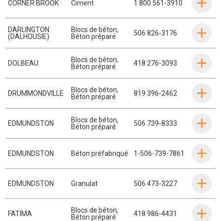
CORNER BROOK
Ciment
1 800 561-3910
DARLINGTON
Blocs de béton
,
506 826-3176
(DALHOUSIE)
Béton préparé
Blocs de béton
,
DOLBEAU
418 276-3093
Béton préparé
Blocs de béton
,
DRUMMONDVILLE
819 396-2462
Béton préparé
Blocs de béton
,
EDMUNDSTON
506 739-8333
Béton préparé
EDMUNDSTON
Béton préfabriqué
1-506-739-7861
EDMUNDSTON
Granulat
506 473-3227
Blocs de béton
,
FATIMA
418 986-4431
Béton préparé