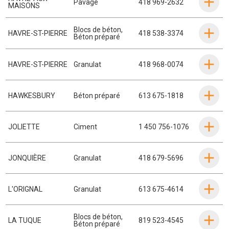
Pavage
418 969-2632
MAISONS
Blocs de béton
,
HAVRE-ST-PIERRE
418 538-3374
Béton préparé
HAVRE-ST-PIERRE
Granulat
418 968-0074
HAWKESBURY
Béton préparé
613 675-1818
JOLIETTE
Ciment
1 450 756-1076
JONQUIÈRE
Granulat
418 679-5696
L'ORIGNAL
Granulat
613 675-4614
Blocs de béton
,
LA TUQUE
819 523-4545
Béton préparé