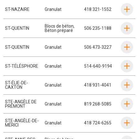
ST-NAZAIRE
Granulat
418 321-1552
Blocs de béton
,
ST-QUENTIN
506 235-1188
Béton préparé
ST-QUENTIN
Granulat
506 473-3227
ST-TÉLÉSPHORE
Granulat
514-640-9194
ST-ÉLIE-DE-
Granulat
418 931-4041
CAXTON
STE-ANGÈLE DE
Granulat
819 268-5085
PRÉMONT
STE-ANGÈLE-DE-
Granulat
418 724-6265
MÉRICI