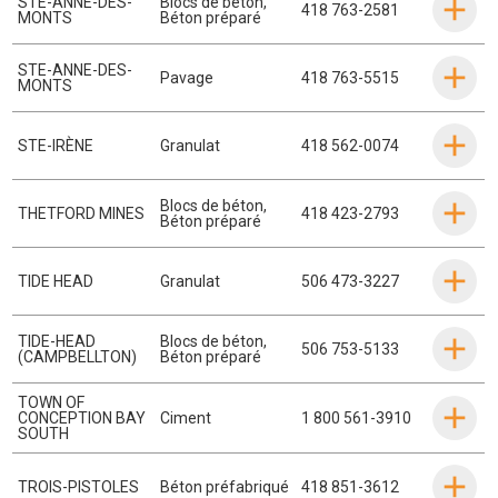
STE-ANNE-DES-
Blocs de béton
,
418 763-2581
MONTS
Béton préparé
STE-ANNE-DES-
Pavage
418 763-5515
MONTS
STE-IRÈNE
Granulat
418 562-0074
Blocs de béton
,
THETFORD MINES
418 423-2793
Béton préparé
TIDE HEAD
Granulat
506 473-3227
TIDE-HEAD
Blocs de béton
,
506 753-5133
(CAMPBELLTON)
Béton préparé
TOWN OF
CONCEPTION BAY
Ciment
1 800 561-3910
SOUTH
TROIS-PISTOLES
Béton préfabriqué
418 851-3612