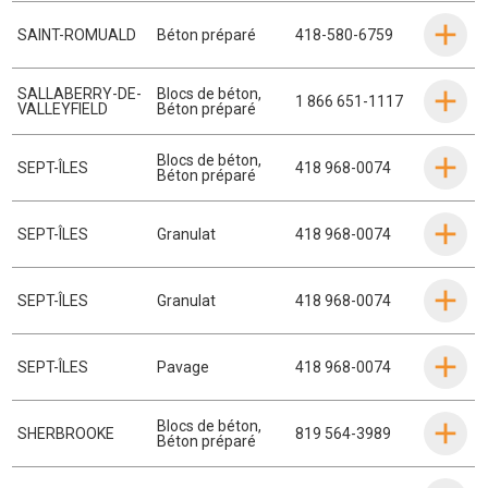
SAINT-ROMUALD
Béton préparé
418-580-6759
SALLABERRY-DE-
Blocs de béton
,
1 866 651-1117
VALLEYFIELD
Béton préparé
Blocs de béton
,
SEPT-ÎLES
418 968-0074
Béton préparé
SEPT-ÎLES
Granulat
418 968-0074
SEPT-ÎLES
Granulat
418 968-0074
SEPT-ÎLES
Pavage
418 968-0074
Blocs de béton
,
SHERBROOKE
819 564-3989
Béton préparé