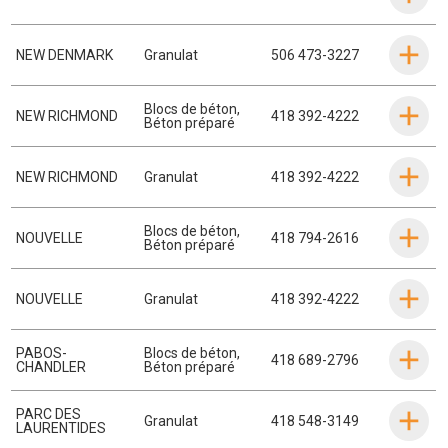
NEW DENMARK
Granulat
506 473-3227
Blocs de béton
,
NEW RICHMOND
418 392-4222
Béton préparé
NEW RICHMOND
Granulat
418 392-4222
Blocs de béton
,
NOUVELLE
418 794-2616
Béton préparé
NOUVELLE
Granulat
418 392-4222
PABOS-
Blocs de béton
,
418 689-2796
CHANDLER
Béton préparé
PARC DES
Granulat
418 548-3149
LAURENTIDES