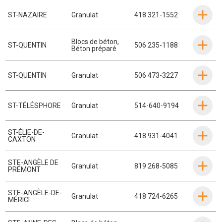
ST-NAZAIRE
Granulat
418 321-1552
Blocs de béton
,
ST-QUENTIN
506 235-1188
Béton préparé
ST-QUENTIN
Granulat
506 473-3227
ST-TÉLÉSPHORE
Granulat
514-640-9194
ST-ÉLIE-DE-
Granulat
418 931-4041
CAXTON
STE-ANGÈLE DE
Granulat
819 268-5085
PRÉMONT
STE-ANGÈLE-DE-
Granulat
418 724-6265
MÉRICI