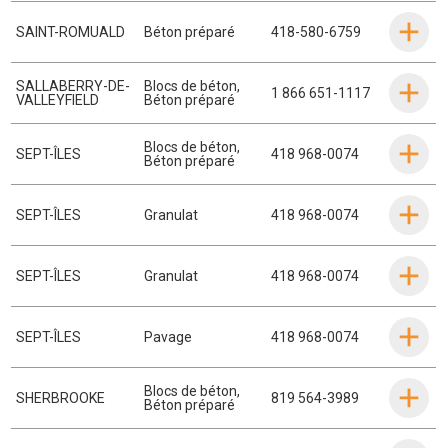
SAINT-ROMUALD
Béton préparé
418-580-6759
SALLABERRY-DE-
Blocs de béton
,
1 866 651-1117
VALLEYFIELD
Béton préparé
Blocs de béton
,
SEPT-ÎLES
418 968-0074
Béton préparé
SEPT-ÎLES
Granulat
418 968-0074
SEPT-ÎLES
Granulat
418 968-0074
SEPT-ÎLES
Pavage
418 968-0074
Blocs de béton
,
SHERBROOKE
819 564-3989
Béton préparé