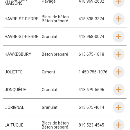
Pavage
418 969-2632
MAISONS
Blocs de béton
,
HAVRE-ST-PIERRE
418 538-3374
Béton préparé
HAVRE-ST-PIERRE
Granulat
418 968-0074
HAWKESBURY
Béton préparé
613 675-1818
JOLIETTE
Ciment
1 450 756-1076
JONQUIÈRE
Granulat
418 679-5696
L'ORIGNAL
Granulat
613 675-4614
Blocs de béton
,
LA TUQUE
819 523-4545
Béton préparé