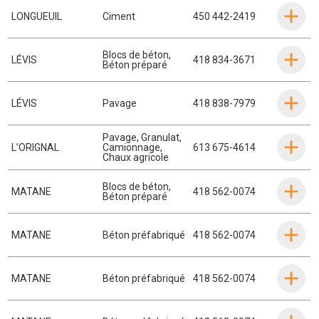
LONGUEUIL
Ciment
450 442-2419
Blocs de béton
,
LÉVIS
418 834-3671
Béton préparé
LÉVIS
Pavage
418 838-7979
Pavage
,
Granulat
,
L’ORIGNAL
Camionnage
,
613 675-4614
Chaux agricole
Blocs de béton
,
MATANE
418 562-0074
Béton préparé
MATANE
Béton préfabriqué
418 562-0074
MATANE
Béton préfabriqué
418 562-0074