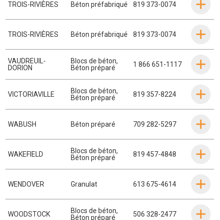
TROIS-RIVIÈRES
Béton préfabriqué
819 373-0074
TROIS-RIVIÈRES
Béton préfabriqué
819 373-0074
VAUDREUIL-
Blocs de béton
,
1 866 651-1117
DORION
Béton préparé
Blocs de béton
,
VICTORIAVILLE
819 357-8224
Béton préparé
WABUSH
Béton préparé
709 282-5297
Blocs de béton
,
WAKEFIELD
819 457-4848
Béton préparé
WENDOVER
Granulat
613 675-4614
Blocs de béton
,
WOODSTOCK
506 328-2477
Béton préparé