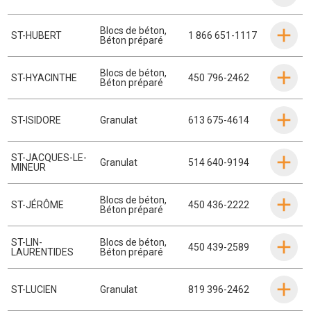
Blocs de béton
,
ST-HUBERT
1 866 651-1117
Béton préparé
Blocs de béton
,
ST-HYACINTHE
450 796-2462
Béton préparé
ST-ISIDORE
Granulat
613 675-4614
ST-JACQUES-LE-
Granulat
514 640-9194
MINEUR
Blocs de béton
,
ST-JÉRÔME
450 436-2222
Béton préparé
ST-LIN-
Blocs de béton
,
450 439-2589
LAURENTIDES
Béton préparé
ST-LUCIEN
Granulat
819 396-2462