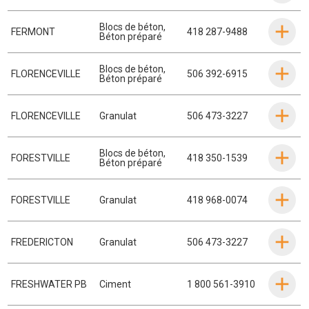
Blocs de béton
,
FERMONT
418 287-9488
Béton préparé
Blocs de béton
,
FLORENCEVILLE
506 392-6915
Béton préparé
FLORENCEVILLE
Granulat
506 473-3227
Blocs de béton
,
FORESTVILLE
418 350-1539
Béton préparé
FORESTVILLE
Granulat
418 968-0074
FREDERICTON
Granulat
506 473-3227
FRESHWATER PB
Ciment
1 800 561-3910