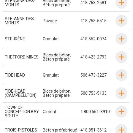
STE-ANNE-DES-
Blocs de béton
,
418 763-2581
MONTS
Béton préparé
STE-ANNE-DES-
Pavage
418 763-5515
MONTS
STE-IRÈNE
Granulat
418 562-0074
Blocs de béton
,
THETFORD MINES
418 423-2793
Béton préparé
TIDE HEAD
Granulat
506 473-3227
TIDE-HEAD
Blocs de béton
,
506 753-5133
(CAMPBELLTON)
Béton préparé
TOWN OF
CONCEPTION BAY
Ciment
1 800 561-3910
SOUTH
TROIS-PISTOLES
Béton préfabriqué
418 851-3612