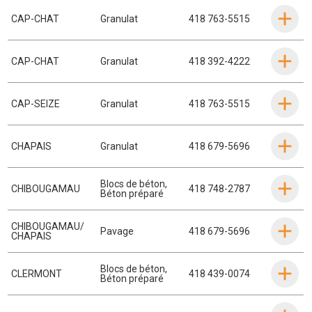
CAP-CHAT
Granulat
418 763-5515
CAP-CHAT
Granulat
418 392-4222
CAP-SEIZE
Granulat
418 763-5515
CHAPAIS
Granulat
418 679-5696
Blocs de béton
,
CHIBOUGAMAU
418 748-2787
Béton préparé
CHIBOUGAMAU/
Pavage
418 679-5696
CHAPAIS
Blocs de béton
,
CLERMONT
418 439-0074
Béton préparé