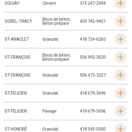
SOLVAY
Ciment
315 247-2094
Blocs de béton
,
SOREL-TRACY
450 742-9451
Béton préparé
ST-ANACLET
Granulat
418 724-6265
Blocs de béton
,
ST-FRANÇOIS
506 992-3520
Béton préparé
ST-FRANÇOIS
Granulat
506 473-3227
ST-FÉLICIEN
Granulat
418 679-5696
ST-FÉLICIEN
Pavage
418 679-5696
ST-HONORÉ
Granulat
418 545-0500