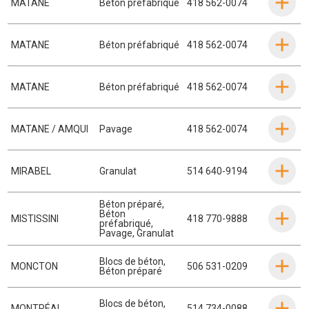
MATANE
Béton préfabriqué
418 562-0074
MATANE
Béton préfabriqué
418 562-0074
MATANE
Béton préfabriqué
418 562-0074
MATANE / AMQUI
Pavage
418 562-0074
MIRABEL
Granulat
514 640-9194
Béton préparé
,
Béton
MISTISSINI
418 770-9888
préfabriqué
,
Pavage
,
Granulat
Blocs de béton
,
MONCTON
506 531-0209
Béton préparé
Blocs de béton
,
MONTRÉAL
514 734-0088