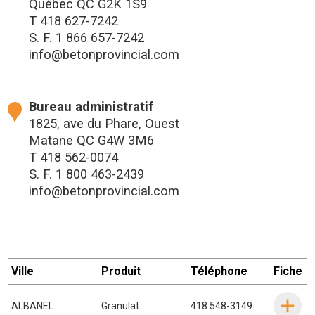
Québec QC G2K 1S9
T
418 627-7242
S. F.
1 866 657-7242
info@betonprovincial.com
Bureau administratif
1825, ave du Phare, Ouest
Matane QC G4W 3M6
T
418 562-0074
S. F.
1 800 463-2439
info@betonprovincial.com
Ville
Produit
Téléphone
Fiche
ALBANEL
Granulat
418 548-3149