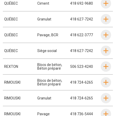
QUÉBEC
Ciment
418 692-9680
QUÉBEC
Granulat
418 627-7242
QUÉBEC
Pavage
,
BCR
418 622-3777
QUÉBEC
Siège social
418 627-7242
Blocs de béton
,
REXTON
506 523-4240
Béton préparé
Blocs de béton
,
RIMOUSKI
418 724-6265
Béton préparé
RIMOUSKI
Granulat
418 724-6265
RIMOUSKI
Pavage
418 736-5444