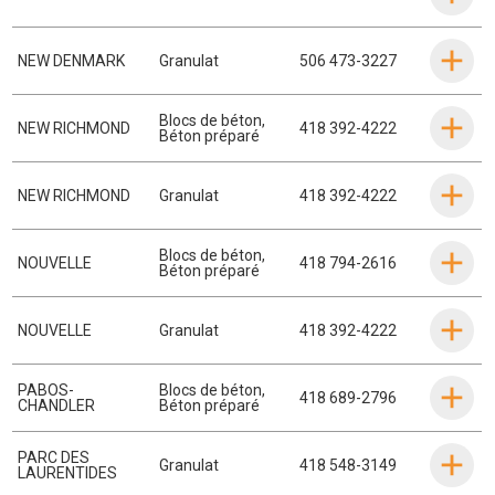
NEW DENMARK
Granulat
506 473-3227
Blocs de béton
,
NEW RICHMOND
418 392-4222
Béton préparé
NEW RICHMOND
Granulat
418 392-4222
Blocs de béton
,
NOUVELLE
418 794-2616
Béton préparé
NOUVELLE
Granulat
418 392-4222
PABOS-
Blocs de béton
,
418 689-2796
CHANDLER
Béton préparé
PARC DES
Granulat
418 548-3149
LAURENTIDES