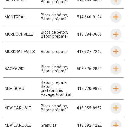
Béton préparé
Blocs de béton
,
MONTRÉAL
514 640-9194
Béton préparé
Blocs de béton
,
MURDOCHVILLE
418 784-3663
Béton préparé
MUSKRAT FALLS
Béton préparé
418 627-7242
Blocs de béton
,
NACKAWIC
506 575-2833
Béton préparé
Béton préparé
,
Béton
NEMISCAU
418 770-9888
préfabriqué
,
Pavage
,
Granulat
Blocs de béton
,
NEW CARLISLE
418 355-8952
Béton préparé
NEW CARLISLE
Granulat
418 392-4222