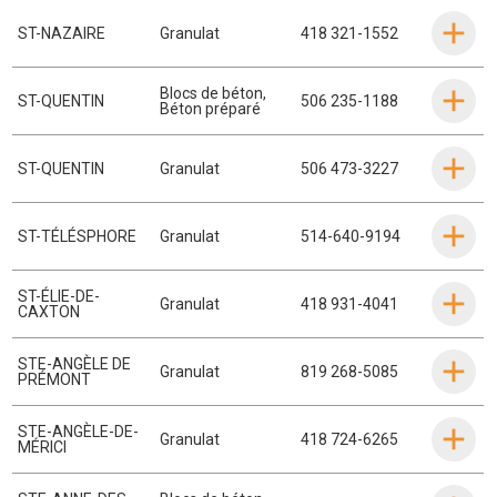
ST-NAZAIRE
Granulat
418 321-1552
Blocs de béton
,
ST-QUENTIN
506 235-1188
Béton préparé
ST-QUENTIN
Granulat
506 473-3227
ST-TÉLÉSPHORE
Granulat
514-640-9194
ST-ÉLIE-DE-
Granulat
418 931-4041
CAXTON
STE-ANGÈLE DE
Granulat
819 268-5085
PRÉMONT
STE-ANGÈLE-DE-
Granulat
418 724-6265
MÉRICI