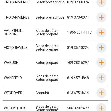
TROIS-RIVIÈRES
Béton préfabriqué
819 373-0074
TROIS-RIVIÈRES
Béton préfabriqué
819 373-0074
VAUDREUIL-
Blocs de béton
,
1 866 651-1117
DORION
Béton préparé
Blocs de béton
,
VICTORIAVILLE
819 357-8224
Béton préparé
WABUSH
Béton préparé
709 282-5297
Blocs de béton
,
WAKEFIELD
819 457-4848
Béton préparé
WENDOVER
Granulat
613 675-4614
Blocs de béton
,
WOODSTOCK
506 328-2477
Béton préparé