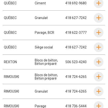
QUÉBEC
Ciment
418 692-9680
QUÉBEC
Granulat
418 627-7242
QUÉBEC
Pavage
,
BCR
418 622-3777
QUÉBEC
Siège social
418 627-7242
Blocs de béton
,
REXTON
506 523-4240
Béton préparé
Blocs de béton
,
RIMOUSKI
418 724-6265
Béton préparé
RIMOUSKI
Granulat
418 724-6265
RIMOUSKI
Pavage
418 736-5444