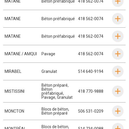
MATANE
Béton préfabriqué
418 562-0074
MATANE
Béton préfabriqué
418 562-0074
MATANE
Béton préfabriqué
418 562-0074
MATANE / AMQUI
Pavage
418 562-0074
MIRABEL
Granulat
514 640-9194
Béton préparé
,
Béton
MISTISSINI
418 770-9888
préfabriqué
,
Pavage
,
Granulat
Blocs de béton
,
MONCTON
506 531-0209
Béton préparé
Blocs de béton
,
MONTRÉAL
514 734-0088