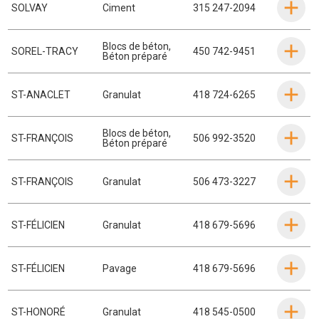
SOLVAY
Ciment
315 247-2094
Blocs de béton
,
SOREL-TRACY
450 742-9451
Béton préparé
ST-ANACLET
Granulat
418 724-6265
Blocs de béton
,
ST-FRANÇOIS
506 992-3520
Béton préparé
ST-FRANÇOIS
Granulat
506 473-3227
ST-FÉLICIEN
Granulat
418 679-5696
ST-FÉLICIEN
Pavage
418 679-5696
ST-HONORÉ
Granulat
418 545-0500