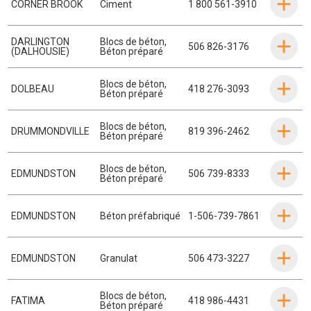
CORNER BROOK
Ciment
1 800 561-3910
DARLINGTON
Blocs de béton
,
506 826-3176
(DALHOUSIE)
Béton préparé
Blocs de béton
,
DOLBEAU
418 276-3093
Béton préparé
Blocs de béton
,
DRUMMONDVILLE
819 396-2462
Béton préparé
Blocs de béton
,
EDMUNDSTON
506 739-8333
Béton préparé
EDMUNDSTON
Béton préfabriqué
1-506-739-7861
EDMUNDSTON
Granulat
506 473-3227
Blocs de béton
,
FATIMA
418 986-4431
Béton préparé