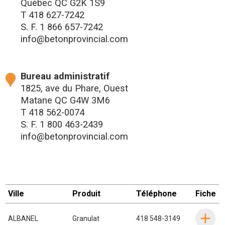
Québec QC G2K 1S9
T
418 627-7242
S. F.
1 866 657-7242
info@betonprovincial.com
Bureau administratif
1825, ave du Phare, Ouest
Matane QC G4W 3M6
T
418 562-0074
S. F.
1 800 463-2439
info@betonprovincial.com
Ville
Produit
Téléphone
Fiche
ALBANEL
Granulat
418 548-3149