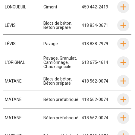
LONGUEUIL
Ciment
450 442-2419
Blocs de béton
,
LÉVIS
418 834-3671
Béton préparé
LÉVIS
Pavage
418 838-7979
Pavage
,
Granulat
,
L’ORIGNAL
Camionnage
,
613 675-4614
Chaux agricole
Blocs de béton
,
MATANE
418 562-0074
Béton préparé
MATANE
Béton préfabriqué
418 562-0074
MATANE
Béton préfabriqué
418 562-0074