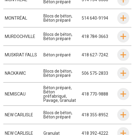
Béton préparé
Blocs de béton
,
MONTRÉAL
514 640-9194
Béton préparé
Blocs de béton
,
MURDOCHVILLE
418 784-3663
Béton préparé
MUSKRAT FALLS
Béton préparé
418 627-7242
Blocs de béton
,
NACKAWIC
506 575-2833
Béton préparé
Béton préparé
,
Béton
NEMISCAU
418 770-9888
préfabriqué
,
Pavage
,
Granulat
Blocs de béton
,
NEW CARLISLE
418 355-8952
Béton préparé
NEW CARLISLE
Granulat
418 392-4222