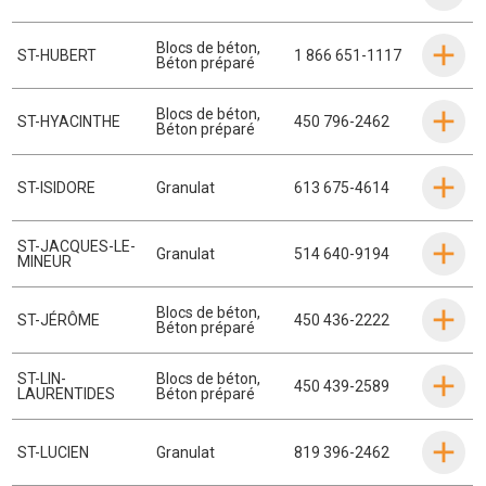
Blocs de béton
,
ST-HUBERT
1 866 651-1117
Béton préparé
Blocs de béton
,
ST-HYACINTHE
450 796-2462
Béton préparé
ST-ISIDORE
Granulat
613 675-4614
ST-JACQUES-LE-
Granulat
514 640-9194
MINEUR
Blocs de béton
,
ST-JÉRÔME
450 436-2222
Béton préparé
ST-LIN-
Blocs de béton
,
450 439-2589
LAURENTIDES
Béton préparé
ST-LUCIEN
Granulat
819 396-2462