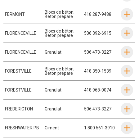
Blocs de béton
,
FERMONT
418 287-9488
Béton préparé
Blocs de béton
,
FLORENCEVILLE
506 392-6915
Béton préparé
FLORENCEVILLE
Granulat
506 473-3227
Blocs de béton
,
FORESTVILLE
418 350-1539
Béton préparé
FORESTVILLE
Granulat
418 968-0074
FREDERICTON
Granulat
506 473-3227
FRESHWATER PB
Ciment
1 800 561-3910