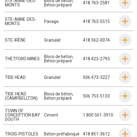
STE-ANNE-DES-
Blocs de béton
,
418 763-2581
MONTS
Béton préparé
STE-ANNE-DES-
Pavage
418 763-5515
MONTS
STE-IRÈNE
Granulat
418 562-0074
Blocs de béton
,
THETFORD MINES
418 423-2793
Béton préparé
TIDE HEAD
Granulat
506 473-3227
TIDE-HEAD
Blocs de béton
,
506 753-5133
(CAMPBELLTON)
Béton préparé
TOWN OF
CONCEPTION BAY
Ciment
1 800 561-3910
SOUTH
TROIS-PISTOLES
Béton préfabriqué
418 851-3612