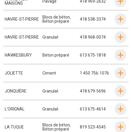
Pavage
418 969-2632
MAISONS
Blocs de béton
,
HAVRE-ST-PIERRE
418 538-3374
Béton préparé
HAVRE-ST-PIERRE
Granulat
418 968-0074
HAWKESBURY
Béton préparé
613 675-1818
JOLIETTE
Ciment
1 450 756-1076
JONQUIÈRE
Granulat
418 679-5696
L'ORIGNAL
Granulat
613 675-4614
Blocs de béton
,
LA TUQUE
819 523-4545
Béton préparé