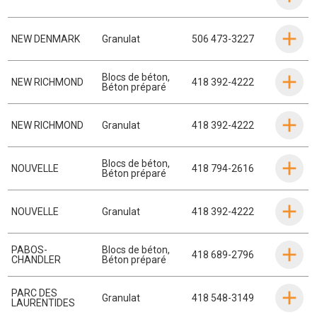
NEW DENMARK
Granulat
506 473-3227
Blocs de béton
,
NEW RICHMOND
418 392-4222
Béton préparé
NEW RICHMOND
Granulat
418 392-4222
Blocs de béton
,
NOUVELLE
418 794-2616
Béton préparé
NOUVELLE
Granulat
418 392-4222
PABOS-
Blocs de béton
,
418 689-2796
CHANDLER
Béton préparé
PARC DES
Granulat
418 548-3149
LAURENTIDES