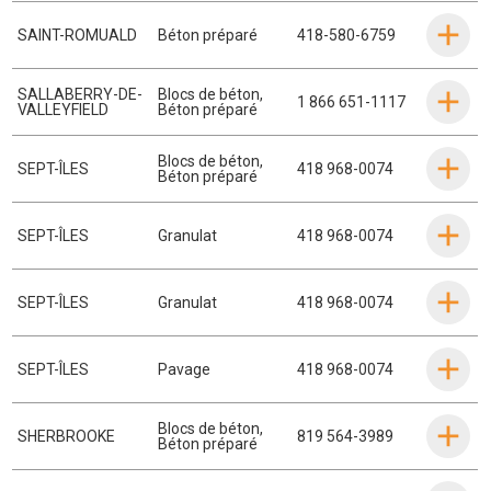
SAINT-ROMUALD
Béton préparé
418-580-6759
SALLABERRY-DE-
Blocs de béton
,
1 866 651-1117
VALLEYFIELD
Béton préparé
Blocs de béton
,
SEPT-ÎLES
418 968-0074
Béton préparé
SEPT-ÎLES
Granulat
418 968-0074
SEPT-ÎLES
Granulat
418 968-0074
SEPT-ÎLES
Pavage
418 968-0074
Blocs de béton
,
SHERBROOKE
819 564-3989
Béton préparé