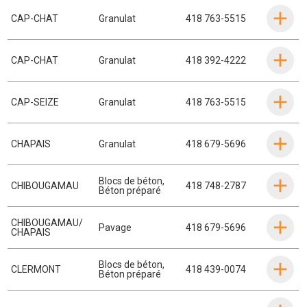
CAP-CHAT
Granulat
418 763-5515
CAP-CHAT
Granulat
418 392-4222
CAP-SEIZE
Granulat
418 763-5515
CHAPAIS
Granulat
418 679-5696
Blocs de béton
,
CHIBOUGAMAU
418 748-2787
Béton préparé
CHIBOUGAMAU/
Pavage
418 679-5696
CHAPAIS
Blocs de béton
,
CLERMONT
418 439-0074
Béton préparé