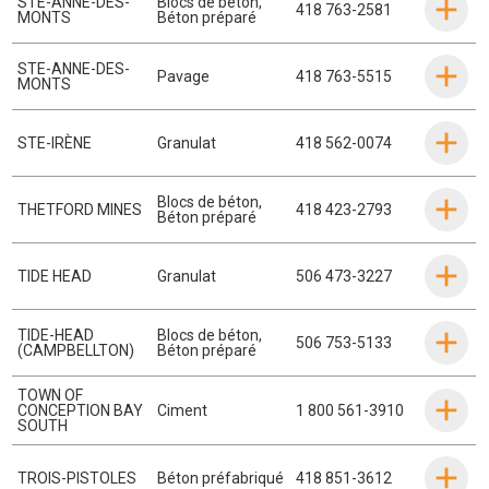
STE-ANNE-DES-
Blocs de béton
,
418 763-2581
MONTS
Béton préparé
STE-ANNE-DES-
Pavage
418 763-5515
MONTS
STE-IRÈNE
Granulat
418 562-0074
Blocs de béton
,
THETFORD MINES
418 423-2793
Béton préparé
TIDE HEAD
Granulat
506 473-3227
TIDE-HEAD
Blocs de béton
,
506 753-5133
(CAMPBELLTON)
Béton préparé
TOWN OF
CONCEPTION BAY
Ciment
1 800 561-3910
SOUTH
TROIS-PISTOLES
Béton préfabriqué
418 851-3612