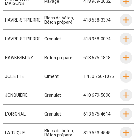
Pavage
418 969-2632
MAISONS
Blocs de béton
,
HAVRE-ST-PIERRE
418 538-3374
Béton préparé
HAVRE-ST-PIERRE
Granulat
418 968-0074
HAWKESBURY
Béton préparé
613 675-1818
JOLIETTE
Ciment
1 450 756-1076
JONQUIÈRE
Granulat
418 679-5696
L'ORIGNAL
Granulat
613 675-4614
Blocs de béton
,
LA TUQUE
819 523-4545
Béton préparé