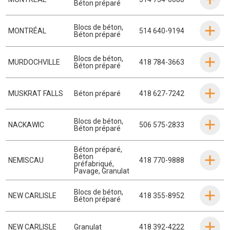
Béton préparé
Blocs de béton
,
MONTRÉAL
514 640-9194
Béton préparé
Blocs de béton
,
MURDOCHVILLE
418 784-3663
Béton préparé
MUSKRAT FALLS
Béton préparé
418 627-7242
Blocs de béton
,
NACKAWIC
506 575-2833
Béton préparé
Béton préparé
,
Béton
NEMISCAU
418 770-9888
préfabriqué
,
Pavage
,
Granulat
Blocs de béton
,
NEW CARLISLE
418 355-8952
Béton préparé
NEW CARLISLE
Granulat
418 392-4222