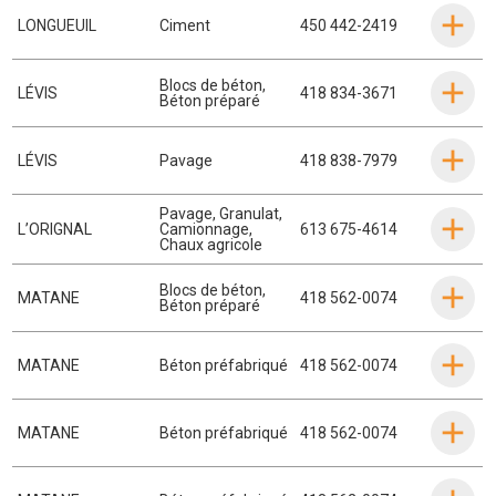
LONGUEUIL
Ciment
450 442-2419
Blocs de béton
,
LÉVIS
418 834-3671
Béton préparé
LÉVIS
Pavage
418 838-7979
Pavage
,
Granulat
,
L’ORIGNAL
Camionnage
,
613 675-4614
Chaux agricole
Blocs de béton
,
MATANE
418 562-0074
Béton préparé
MATANE
Béton préfabriqué
418 562-0074
MATANE
Béton préfabriqué
418 562-0074