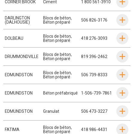
CORNER BROOK
Ciment
1 800 561-3910
DARLINGTON
Blocs de béton
,
506 826-3176
(DALHOUSIE)
Béton préparé
Blocs de béton
,
DOLBEAU
418 276-3093
Béton préparé
Blocs de béton
,
DRUMMONDVILLE
819 396-2462
Béton préparé
Blocs de béton
,
EDMUNDSTON
506 739-8333
Béton préparé
EDMUNDSTON
Béton préfabriqué
1-506-739-7861
EDMUNDSTON
Granulat
506 473-3227
Blocs de béton
,
FATIMA
418 986-4431
Béton préparé