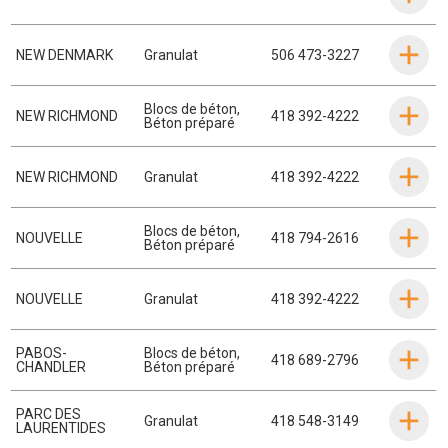
NEW DENMARK
Granulat
506 473-3227
Blocs de béton
,
NEW RICHMOND
418 392-4222
Béton préparé
NEW RICHMOND
Granulat
418 392-4222
Blocs de béton
,
NOUVELLE
418 794-2616
Béton préparé
NOUVELLE
Granulat
418 392-4222
PABOS-
Blocs de béton
,
418 689-2796
CHANDLER
Béton préparé
PARC DES
Granulat
418 548-3149
LAURENTIDES