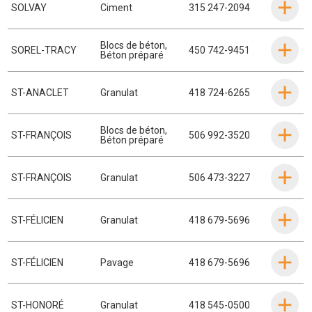
SOLVAY
Ciment
315 247-2094
Blocs de béton
,
SOREL-TRACY
450 742-9451
Béton préparé
ST-ANACLET
Granulat
418 724-6265
Blocs de béton
,
ST-FRANÇOIS
506 992-3520
Béton préparé
ST-FRANÇOIS
Granulat
506 473-3227
ST-FÉLICIEN
Granulat
418 679-5696
ST-FÉLICIEN
Pavage
418 679-5696
ST-HONORÉ
Granulat
418 545-0500