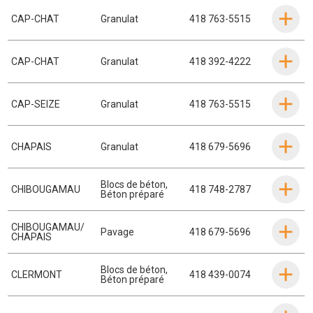
CAP-CHAT
Granulat
418 763-5515
CAP-CHAT
Granulat
418 392-4222
CAP-SEIZE
Granulat
418 763-5515
CHAPAIS
Granulat
418 679-5696
Blocs de béton
,
CHIBOUGAMAU
418 748-2787
Béton préparé
CHIBOUGAMAU/
Pavage
418 679-5696
CHAPAIS
Blocs de béton
,
CLERMONT
418 439-0074
Béton préparé