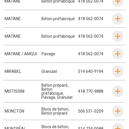
MATANE
Béton préfabriqué
418 562-0074
MATANE
Béton préfabriqué
418 562-0074
MATANE
Béton préfabriqué
418 562-0074
MATANE / AMQUI
Pavage
418 562-0074
MIRABEL
Granulat
514 640-9194
Béton préparé
,
Béton
MISTISSINI
418 770-9888
préfabriqué
,
Pavage
,
Granulat
Blocs de béton
,
MONCTON
506 531-0209
Béton préparé
Blocs de béton
,
MONTRÉAL
514 734-0088