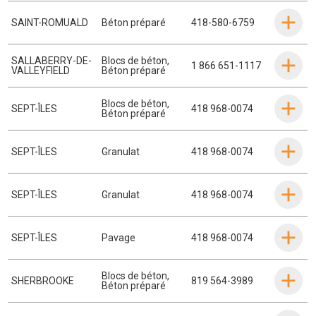
SAINT-ROMUALD
Béton préparé
418-580-6759
SALLABERRY-DE-
Blocs de béton
,
1 866 651-1117
VALLEYFIELD
Béton préparé
Blocs de béton
,
SEPT-ÎLES
418 968-0074
Béton préparé
SEPT-ÎLES
Granulat
418 968-0074
SEPT-ÎLES
Granulat
418 968-0074
SEPT-ÎLES
Pavage
418 968-0074
Blocs de béton
,
SHERBROOKE
819 564-3989
Béton préparé