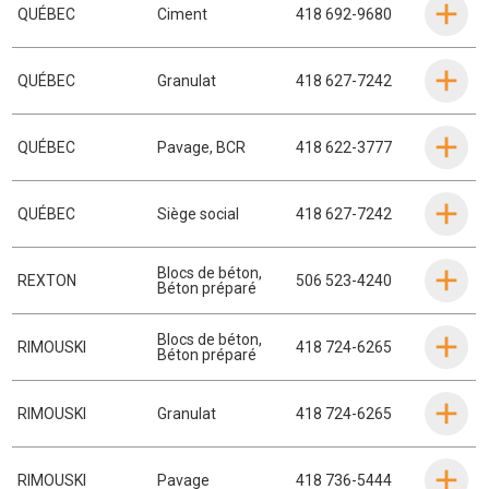
QUÉBEC
Ciment
418 692-9680
QUÉBEC
Granulat
418 627-7242
QUÉBEC
Pavage
,
BCR
418 622-3777
QUÉBEC
Siège social
418 627-7242
Blocs de béton
,
REXTON
506 523-4240
Béton préparé
Blocs de béton
,
RIMOUSKI
418 724-6265
Béton préparé
RIMOUSKI
Granulat
418 724-6265
RIMOUSKI
Pavage
418 736-5444