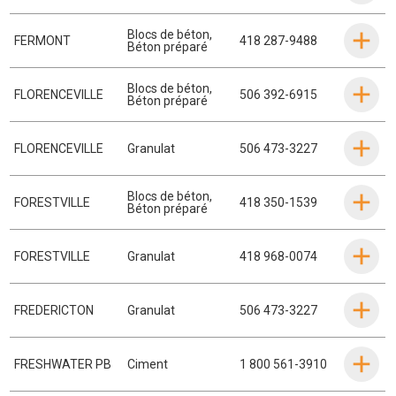
Blocs de béton
,
FERMONT
418 287-9488
Béton préparé
Blocs de béton
,
FLORENCEVILLE
506 392-6915
Béton préparé
FLORENCEVILLE
Granulat
506 473-3227
Blocs de béton
,
FORESTVILLE
418 350-1539
Béton préparé
FORESTVILLE
Granulat
418 968-0074
FREDERICTON
Granulat
506 473-3227
FRESHWATER PB
Ciment
1 800 561-3910