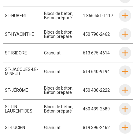
Blocs de béton
,
ST-HUBERT
1 866 651-1117
Béton préparé
Blocs de béton
,
ST-HYACINTHE
450 796-2462
Béton préparé
ST-ISIDORE
Granulat
613 675-4614
ST-JACQUES-LE-
Granulat
514 640-9194
MINEUR
Blocs de béton
,
ST-JÉRÔME
450 436-2222
Béton préparé
ST-LIN-
Blocs de béton
,
450 439-2589
LAURENTIDES
Béton préparé
ST-LUCIEN
Granulat
819 396-2462