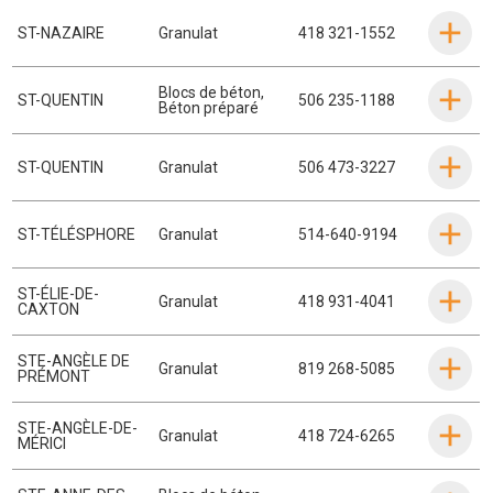
ST-NAZAIRE
Granulat
418 321-1552
Blocs de béton
,
ST-QUENTIN
506 235-1188
Béton préparé
ST-QUENTIN
Granulat
506 473-3227
ST-TÉLÉSPHORE
Granulat
514-640-9194
ST-ÉLIE-DE-
Granulat
418 931-4041
CAXTON
STE-ANGÈLE DE
Granulat
819 268-5085
PRÉMONT
STE-ANGÈLE-DE-
Granulat
418 724-6265
MÉRICI