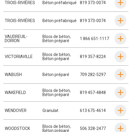
TROIS-RIVIÈRES
Béton préfabriqué
819 373-0074
TROIS-RIVIÈRES
Béton préfabriqué
819 373-0074
VAUDREUIL-
Blocs de béton
,
1 866 651-1117
DORION
Béton préparé
Blocs de béton
,
VICTORIAVILLE
819 357-8224
Béton préparé
WABUSH
Béton préparé
709 282-5297
Blocs de béton
,
WAKEFIELD
819 457-4848
Béton préparé
WENDOVER
Granulat
613 675-4614
Blocs de béton
,
WOODSTOCK
506 328-2477
Béton préparé