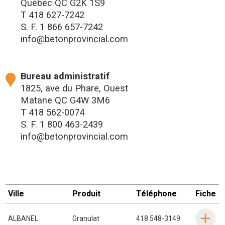
Québec QC G2K 1S9
T
418 627-7242
S. F.
1 866 657-7242
info@betonprovincial.com
Bureau administratif
1825, ave du Phare, Ouest
Matane QC G4W 3M6
T
418 562-0074
S. F.
1 800 463-2439
info@betonprovincial.com
Ville
Produit
Téléphone
Fiche
ALBANEL
Granulat
418 548-3149